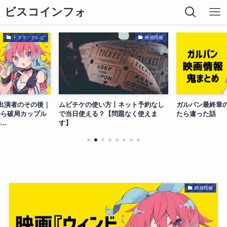
ビスコインフォ
ドラマ・テレビ
映画情報
出演者のその後｜
ムビチケの使い方丨ネット予約なし
ガルパン最終章
から破局カップル
で当日使える？【問題なく使えま
たら違った話
果…
す】
映画情報